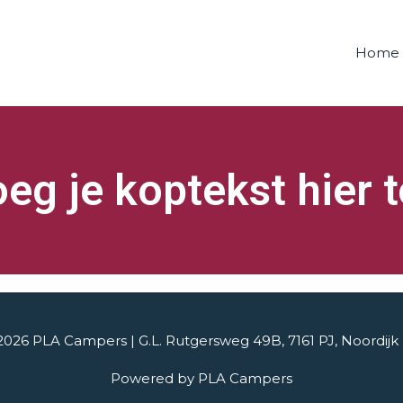
Home
eg je koptekst hier 
 2026
PLA Campers
| G.L. Rutgersweg 49B, 7161 PJ, Noordij
Powered by
PLA Campers